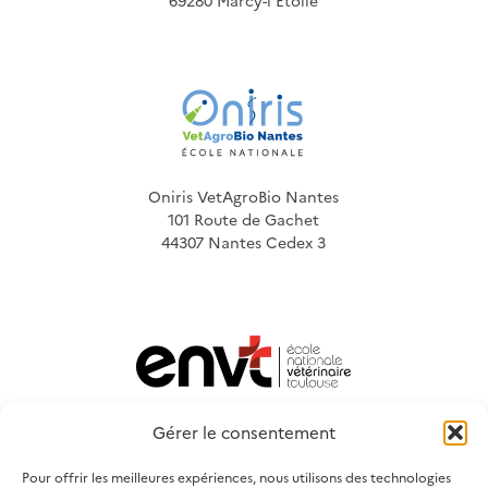
69280 Marcy-l’Etoile
Oniris VetAgroBio Nantes
101 Route de Gachet
44307 Nantes Cedex 3
Gérer le consentement
École Nationale Vétérinaire Toulouse
23 Chemin des Capelles
Pour offrir les meilleures expériences, nous utilisons des technologies
BP 87614