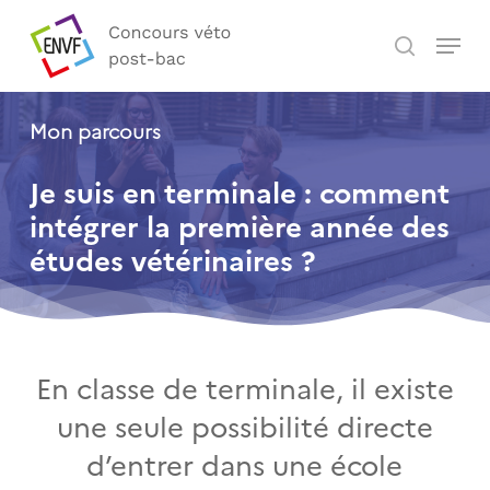
Skip
Menu
to
search
main
Close
content
Menu
Mon parcours
Je suis en terminale : comment
intégrer la première année des
études vétérinaires ?
En classe de terminale, il existe
une seule possibilité directe
d’entrer dans une école