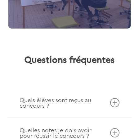
Questions fréquentes
Quels élèves sont reçus au
concours ?
Seuls, les meilleurs élèves sont admissibles
sur la base des notes de première et de
Quelles notes je dois avoir
pour réussir le concours ?
terminale. Pour les épreuves orales, les